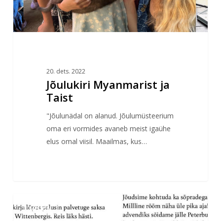
20. dets. 2022
Jõulukiri Myanmarist ja
Taist
"Jõulunädal on alanud. Jõulumüsteerium
oma eri vormides avaneb meist igaühe
elus omal viisil. Maailmas, kus…
Liliann
MISJON
Keskineni