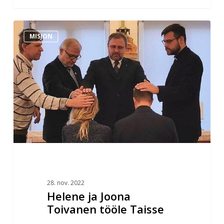
Helene
MISJON
ja
Joona
Toivanen
tööle
Taisse
28. nov. 2022
Helene ja Joona
Toivanen tööle Taisse