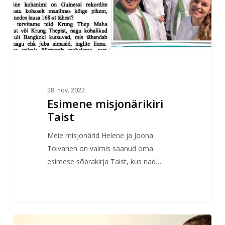
28. nov. 2022
Esimene misjonärikiri
Taist
Meie misjonärid Helene ja Joona
Toivanen on valmis saanud oma
esimese sõbrakirja Taist, kus nad…
EELK