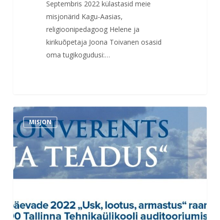
Septembris 2022 külastasid meie
misjonärid Kagu-Aasias,
religioonipedagoog Helene ja
kirikuõpetaja Joona Toivanen osasid
oma tugikogudusi:…
Minikonverentsi
MISJON
USK
JA
TEADUS
salvestus