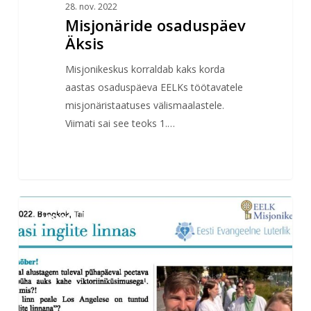
28. nov. 2022
Misjonäride osaduspäev
Äksis
Misjonikeskus korraldab kaks korda
aastas osaduspäeva EELKs töötavatele
misjonäristaatuses välismaalastele.
Viimati sai see teoks 1.…
Esimene
MISJON
misjonärikiri
Taist