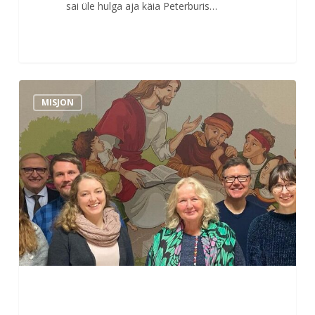
sai üle hulga aja käia Peterburis…
Misjonäride
MISJON
osaduspäev
Äksis