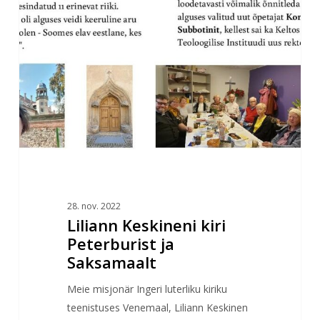
kiri
Peterburist
ja
Saksamaalt
28. nov. 2022
Liliann Keskineni kiri
Peterburist ja
Saksamaalt
Meie misjonär Ingeri luterliku kiriku
teenistuses Venemaal, Liliann Keskinen