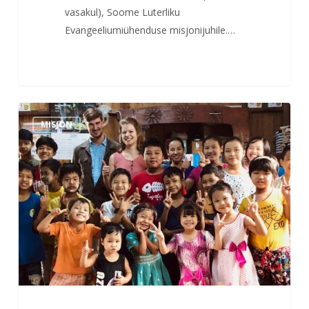
vasakul), Soome Luterliku
Evangeeliumiühenduse misjonijuhile.…
Misjonipüha
MISJON
läkitus
kogudustele
23.10