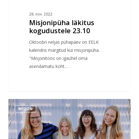
28. nov. 2022
Misjonipüha läkitus
kogudustele 23.10
Oktoobri neljas pühapäev on EELK
kalendris märgitud kui misjonipüha.
"Misjonitöös on igaühel oma
asendamatu koht…
Ucrew
MISJON
misjonipraktikal
2022/2023