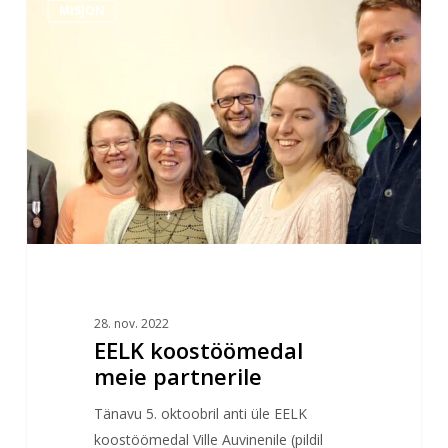
MISJON
koostöömedal
meie
partnerile
28. nov. 2022
EELK koostöömedal
meie partnerile
Tänavu 5. oktoobril anti üle EELK
koostöömedal Ville Auvinenile (pildil