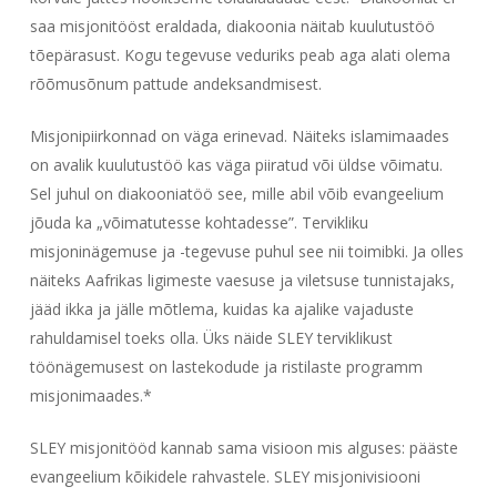
saa misjonitööst eraldada, diakoonia näitab kuulutustöö
tõepärasust. Kogu tegevuse veduriks peab aga alati olema
rõõmusõnum pattude andeksandmisest.
Misjonipiirkonnad on väga erinevad. Näiteks islamimaades
on avalik kuulutustöö kas väga piiratud või üldse võimatu.
Sel juhul on diakooniatöö see, mille abil võib evangeelium
jõuda ka „võimatutesse kohtadesse”. Tervikliku
misjoninägemuse ja -tegevuse puhul see nii toimibki. Ja olles
näiteks Aafrikas ligimeste vaesuse ja viletsuse tunnistajaks,
jääd ikka ja jälle mõtlema, kuidas ka ajalike vajaduste
rahuldamisel toeks olla. Üks näide SLEY terviklikust
töönägemusest on lastekodude ja ristilaste programm
misjonimaades.*
SLEY misjonitööd kannab sama visioon mis alguses: pääste
evangeelium kõikidele rahvastele. SLEY misjonivisiooni