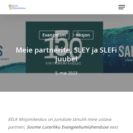
Menu
Skip
to
main
content
Evangelism
Misjon
Meie partnerite, SLEY ja SLEFi
juubel
5. mai 2023
EELK Misjonikeskus on Jumalale tänulik meie ustava
partneri,
Soome Luterliku Evangeeliumiühenduse
eest