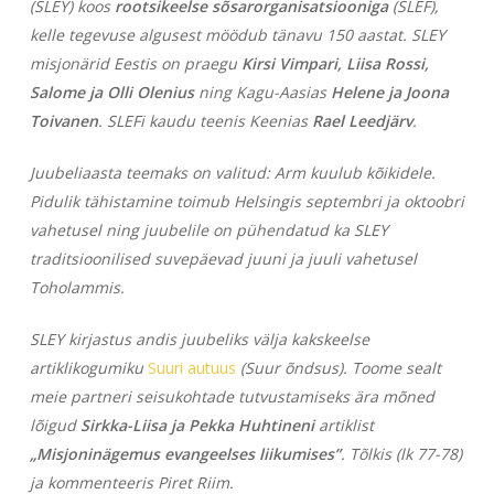
(SLEY) koos
rootsikeelse sõsarorganisatsiooniga
(SLEF),
kelle tegevuse algusest möödub tänavu 150 aastat. SLEY
misjonärid Eestis on praegu
Kirsi Vimpari, Liisa Rossi,
Salome ja Olli Olenius
ning Kagu-Aasias
Helene ja Joona
Toivanen
. SLEFi kaudu teenis Keenias
Rael Leedjärv
.
Juubeliaasta teemaks on valitud: Arm kuulub kõikidele.
Pidulik tähistamine toimub Helsingis septembri ja oktoobri
vahetusel ning juubelile on pühendatud ka SLEY
traditsioonilised suvepäevad juuni ja juuli vahetusel
Toholammis.
SLEY kirjastus andis juubeliks välja kakskeelse
artiklikogumiku
Suuri autuus
(Suur õndsus). Toome sealt
meie partneri seisukohtade tutvustamiseks ära mõned
lõigud
Sirkka-Liisa ja Pekka Huhtineni
artiklist
„Misjoninägemus evangeelses liikumises”
. Tõlkis
(lk 77-78)
ja kommenteeris Piret Riim.