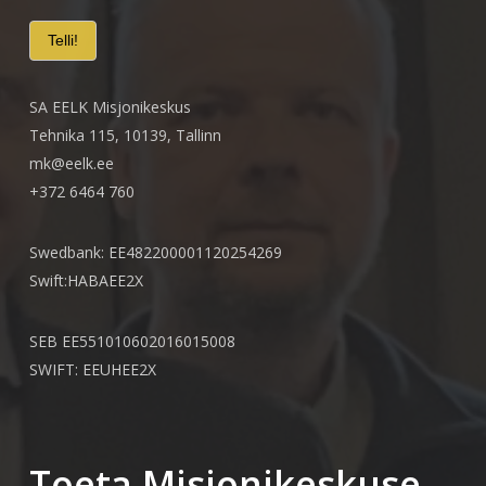
SA EELK Misjonikeskus
Tehnika 115, 10139, Tallinn
mk@eelk.ee
+372 6464 760
Swedbank: EE482200001120254269
Swift:HABAEE2X
SEB EE551010602016015008
SWIFT: EEUHEE2X
Toeta Misjonikeskuse