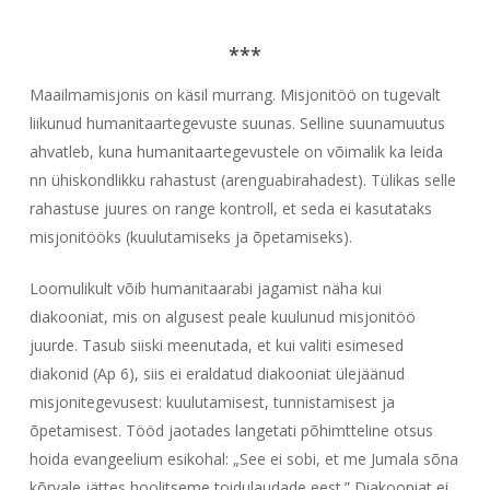
***
Maailmamisjonis on käsil murrang. Misjonitöö on tugevalt
liikunud humanitaartegevuste suunas. Selline suunamuutus
ahvatleb, kuna humanitaartegevustele on võimalik ka leida
nn ühiskondlikku rahastust (arenguabirahadest). Tülikas selle
rahastuse juures on range kontroll, et seda ei kasutataks
misjonitööks (kuulutamiseks ja õpetamiseks).
Loomulikult võib humanitaarabi jagamist näha kui
diakooniat, mis on algusest peale kuulunud misjonitöö
juurde. Tasub siiski meenutada, et kui valiti esimesed
diakonid (Ap 6), siis ei eraldatud diakooniat ülejäänud
misjonitegevusest: kuulutamisest, tunnistamisest ja
õpetamisest. Tööd jaotades langetati põhimtteline otsus
hoida evangeelium esikohal: „See ei sobi, et me Jumala sõna
kõrvale jättes hoolitseme toidulaudade eest.” Diakooniat ei