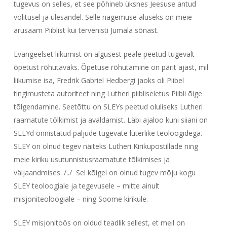
tugevus on selles, et see põhineb üksnes Jeesuse antud
volitusel ja ülesandel. Selle nägemuse aluseks on meie
arusaam Piiblist kui tervenisti Jumala sõnast.
Evangeelset liikumist on algusest peale peetud tugevalt
õpetust rõhutavaks. Õpetuse rõhutamine on pärit ajast, mil
liikumise isa, Fredrik Gabriel Hedbergi jaoks oli Piibel
tingimusteta autoriteet ning Lutheri piibliseletus Piibli õige
tõlgendamine. Seetõttu on SLEYs peetud oluliseks Lutheri
raamatute tõlkimist ja avaldamist. Läbi ajaloo kuni siiani on
SLEYd õnnistatud paljude tugevate luterlike teoloogidega.
SLEY on olnud tegev näiteks Lutheri Kirikupostillade ning
meie kiriku usutunnistusraamatute tõlkimises ja
väljaandmises. /../ Sel kõigel on olnud tugev mõju kogu
SLEY teoloogiale ja tegevusele – mitte ainult
misjoniteoloogiale – ning Soome kirikule.
SLEY misjonitöös on oldud teadlik sellest, et meil on