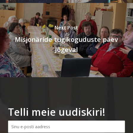
Next Post
Misjonäride tugikoguduste päev
Jõgeval
Telli meie uudiskiri!