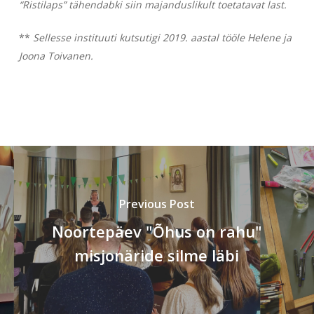
“Ristilaps” tähendabki siin majanduslikult toetatavat last.
**
Sellesse instituuti kutsutigi 2019. aastal tööle Helene ja
Joona Toivanen.
Previous Post
Noortepäev "Õhus on rahu"
misjonäride silme läbi