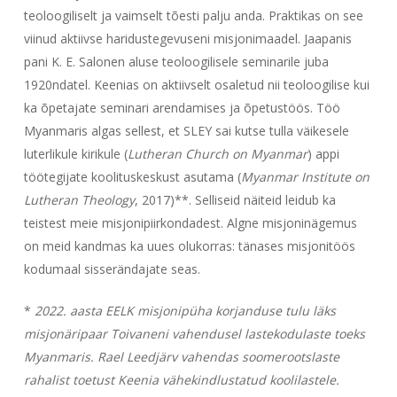
teoloogiliselt ja vaimselt tõesti palju anda. Praktikas on see
viinud aktiivse haridustegevuseni misjonimaadel. Jaapanis
pani K. E. Salonen aluse teoloogilisele seminarile juba
1920ndatel. Keenias on aktiivselt osaletud nii teoloogilise kui
ka õpetajate seminari arendamises ja õpetustöös. Töö
Myanmaris algas sellest, et SLEY sai kutse tulla väikesele
luterlikule kirikule (
Lutheran Church on Myanmar
) appi
töötegijate koolituskeskust asutama (
Myanmar Institute on
Lutheran Theology
, 2017)**. Selliseid näiteid leidub ka
teistest meie misjonipiirkondadest. Algne misjoninägemus
on meid kandmas ka uues olukorras: tänases misjonitöös
kodumaal sisserändajate seas.
*
2022. aasta EELK misjonipüha korjanduse tulu läks
misjonäripaar Toivaneni vahendusel lastekodulaste toeks
Myanmaris.
Rael Leedjärv vahendas soomerootslaste
rahalist toetust Keenia vähekindlustatud koolilastele.