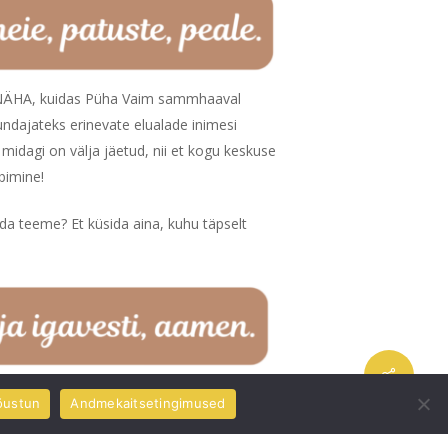
NÄHA, kuidas Püha Vaim sammhaaval
undajateks erinevate elualade inimesi
midagi on välja jäetud, nii et kogu keskuse
bimine!
da teeme? Et küsida aina, kuhu täpselt
i Keele Instituut (EKI) märkama ja
õustun
Andmekaitsetingimused
ud sõnumid on selged ja arusaadavad.”