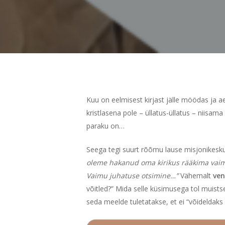
Kuu on eelmisest kirjast jälle möödas ja 
kristlasena pole – üllatus-üllatus – niisama
paraku on…
Seega tegi suurt rõõmu lause misjonikesk
oleme hakanud oma kirikus rääkima vaimu
Vaimu juhatuse otsimine…”
Vähemalt
ve
võitled?” Mida selle küsimusega tol muistse
seda meelde tuletatakse, et ei “võideldaks 