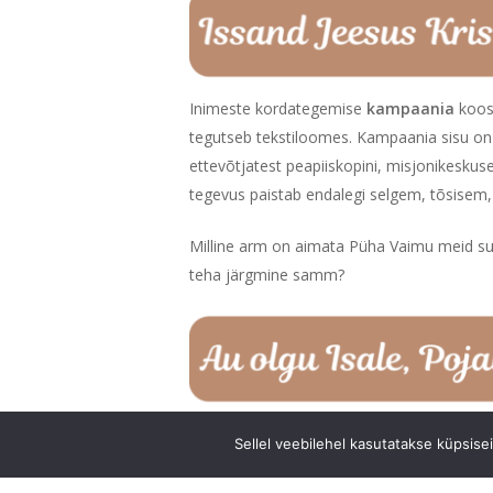
Inimeste kordategemise
kampaania
koo
tegutseb tekstiloomes. Kampaania sisu on p
ettevõtjatest peapiiskopini, misjonikeskus
tegevus paistab endalegi selgem, tõsisem, 
Milline arm on aimata Püha Vaimu meid suun
teha järgmine samm?
Rõõm on olnud näha ka järjekordset
„Sel
Sellel veebilehel kasutatakse küpsise
tunnustama neid ettevõtteid ja organisat