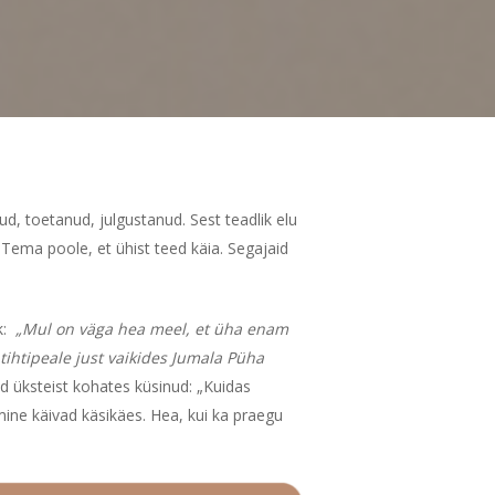
, toetanud, julgustanud. Sest teadlik elu
a Tema poole, et ühist teed käia. Segajaid
ik:
„Mul on väga hea meel, et üha enam
ihtipeale just vaikides Jumala Püha
d üksteist kohates küsinud: „Kuidas
amine käivad käsikäes. Hea, kui ka praegu