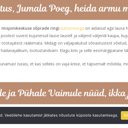
s
misjonikeskuse sõprade ringi
kutsumisega
on aidanud aga lausa 
oolest suvest kujunenud lause-lauselt ja väljend väljendi kaupa, kuj
e töötajatest rääkimata. Midagi on väljapakutud sõnastustest võetud, 
hädavajalikum, lootustandvam. Elagu kriis ja selle eesmärgipärane lä
amas! Iseasi, et kas selleks on vaja kriise, et täpsemalt mõelda, mi
ge sõnumi”
võistluse
üleskutset
:
„Juba üheksandat korda kutsub Eest
id. Veebilehe kasutamist jätkates nõustute küpsiste kasutamisega.
N
sioone, kes väärtustavad ilusat eesti keelt ning kelle ühiskondlik