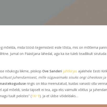
aeg mõelda, mida tööst-tegemistest esile tõsta, mis on mõtlema pannud
 lihtne. Jumal on Päästjana lähedal, aga ka ise tuleb teadlikult sirutud
use nõukogu liikme, piiskop
Ove Sanderi
juhtkirjas
ajalehele Eesti Kir
likust juhendamisest, mille sügavaimaks sisuks ongi üheskoos ja t
nnastekoguduse
ringis on ikka meenutatud, kuidas vanasti olla venna
l ajal mõeldi, seda täpselt ei tea, aga eks vaimulik võitlus ja juhend
nagu tuult pekstes” (
1Kr 9
). Ja et üldse võideldaks…