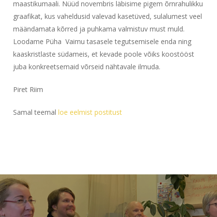
maastikumaali. Nüüd novembris läbisime pigem õrnrahulikku
graafikat, kus vaheldusid valevad kasetüved, sulalumest veel
määndamata kõrred ja puhkama valmistuv must muld.
Loodame Püha Vaimu tasasele tegutsemisele enda ning
kaaskristlaste südameis, et kevade poole võiks koostööst
juba konkreetsemaid võrseid nähtavale ilmuda.
Piret Riim
Samal teemal
loe eelmist postitust