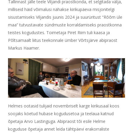
Tallinnast jälle teele Viljandi praostkonda, et selgitada välja,
milliseid häid võimalusi nähakse kirikupäeva misjonitelgi
sisustamiseks Viljandis juunis 2024 ja suurüritust “Rõõm üle
maa” tutvustavate sündmuste korraldamiseks praostkonna
teistes kogudustes. Toimetaja Piret Riim tuli kaasa ja
Põltsamaalt liitus teekonnale ümber Võrtsjärve abipraost
Markus Haamer.
Helmes ootasid tulijaid novembriselt karge kirikusaal koos
soojaks köetud hubase kogudusetoa ja teelaua katnud
õpetaja Arvo Lastinguga. Abipraost tõi esile Helme
koguduse õpetaja annet leida tähtpäevi erakorraliste