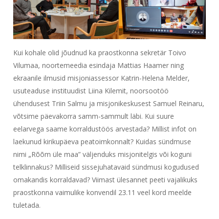
Kui kohale olid jõudnud ka praostkonna sekretär Toivo
Vilumaa, noortemeedia esindaja Mattias Haamer ning
ekraanile ilmusid misjoniassessor Katrin-Helena Melder,
usuteaduse instituudist Liina Kilemit, noorsootöö
ühendusest Triin Salmu ja misjonikeskusest Samuel Reinaru,
võtsime päevakorra samm-sammult läbi. Kui suure
eelarvega saame korraldustöös arvestada? Millist infot on
laekunud kirikupäeva peatoimkonnalt? Kuidas sündmuse
nimi „Rõõm üle maa” väljenduks misjonitelgis või koguni
telklinnakus? Milliseid sissejuhatavaid sündmusi kogudused
omakandis korraldavad? Viimast ülesannet peeti vajalikuks
praostkonna vaimulike konvendil 23.11 veel kord meelde
tuletada.