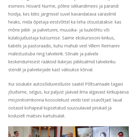
esimees Hovard Nurme, põline siitkandimees ja pärandi
hoidja, kes kiitis järgmisel suvel kavandatava särasilmil
heaks, mida õpetaja eestvõttel ka teha otsustatakse: kas
mõne piibli- ja palvetunni, muusika- ja luuleõhtu või
külalisjutlustaja kutsumise. Saime ekskursiooni kirikus,
kabelis ja pastoraadis, kuhu mahub veel Villem Reimanni
mälestustuba ning talvekirik. Sõnale ja palvele
keskendumisest rääkisid ilukirjas piiblisalmid talvekiriku
stendil ja palvekirjade kast välisukse kõrval.
Kui sisukate autosõiduvestluste saatel Põltsamaale tagasi
jõudsime, selgus, kui paljust jäävad ilma algavast kirikupäeva
misjonitoimkonna koosolekust veebi teel osavõtjad: laual
ootasid kohapeal küpsetatud suussulavad pirukad ja
koduselt maitsev kartulisalat.