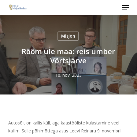
Menu
Skip
to
main
content
Misjon
Rõõm üle maa: reis ümber
Võrtsjärve
10. nov. 2023
Autosõit on kallis küll, aga kaastööliste külastamine veel
kallim. Selle põhimõttega asus Leevi Reinaru 9. novembril