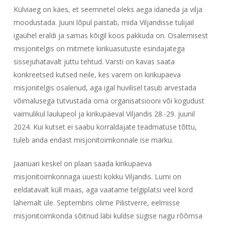
Külviaeg on käes, et seemnetel oleks aega idaneda ja vilja
moodustada. Juuni lõpul paistab, mida Viljandisse tulijail
igaühel eraldi ja samas kõigil koos pakkuda on. Osalemisest
misjonitelgis on mitmete kirikuasutuste esindajatega
sissejuhatavalt juttu tehtud. Varsti on kavas saata
konkreetsed kutsed neile, kes varem on kirikupäeva
misjonitelgis osalenud, aga igal huvilisel tasub arvestada
võimalusega tutvustada oma organisatsiooni või kogudust
vaimulikul laulupeol ja kirikupäeval Viljandis 28.-29. juunil
2024. Kui kutset ei saabu korraldajate teadmatuse tõttu,
tuleb anda endast misjonitoimkonnale ise märku.
Jaanuari keskel on plaan saada kirikupäeva
misjonitoimkonnaga uuesti kokku Viljandis. Lumi on
eeldatavalt küll maas, aga vaatame telgiplatsi veel kord
lähemalt üle. Septembris olime Pilistverre, eelmisse
misjonitoimkonda sõitnud läbi kuldse sügise nagu rõõmsa