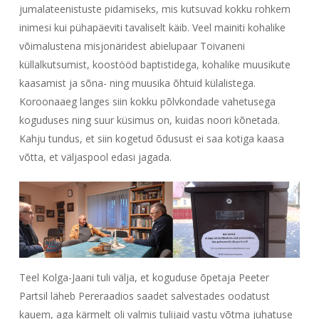
jumalateenistuste pidamiseks, mis kutsuvad kokku rohkem
inimesi kui pühapäeviti tavaliselt käib. Veel mainiti kohalike
võimalustena misjonäridest abielupaar Toivaneni
küllalkutsumist, koostööd baptistidega, kohalike muusikute
kaasamist ja sõna- ning muusika õhtuid külalistega.
Koroonaaeg langes siin kokku põlvkondade vahetusega
koguduses ning suur küsimus on, kuidas noori kõnetada.
Kahju tundus, et siin kogetud õdusust ei saa kotiga kaasa
võtta, et väljaspool edasi jagada.
Teel Kolga-Jaani tuli välja, et koguduse õpetaja Peeter
Partsil läheb Pereraadios saadet salvestades oodatust
kauem, aga kärmelt oli valmis tulijaid vastu võtma juhatuse