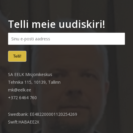
Telli meie uudiskiri!
SA EELK Misjonikeskus
Tehnika 115, 10139, Tallinn
mk@eelk.ee
+372 6464 760
Swedbank: EE482200001120254269
Swift:HABAEE2X