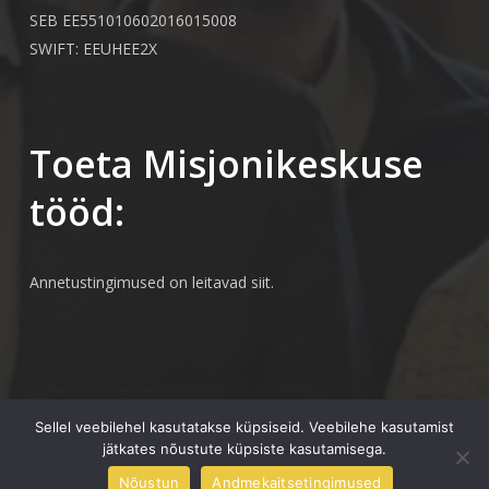
SEB EE551010602016015008
SWIFT: EEUHEE2X
Toeta Misjonikeskuse
tööd:
Annetustingimused on leitavad
siit.
© 2026 Misjonikeskus.
Sellel veebilehel kasutatakse küpsiseid. Veebilehe kasutamist
jätkates nõustute küpsiste kasutamisega.
facebook
Nõustun
Andmekaitsetingimused