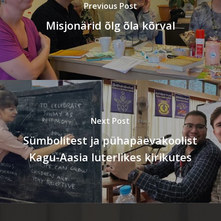
Previous Post
Misjonärid õlg õla kõrval
Next Post
Sümbolitest ja pühapäevakoolist
Kagu-Aasia luterlikes kirikutes