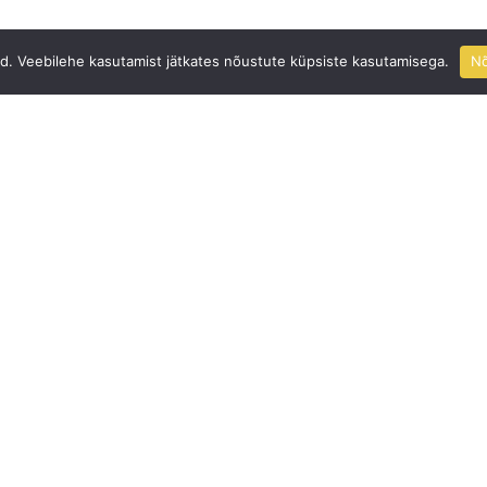
id. Veebilehe kasutamist jätkates nõustute küpsiste kasutamisega.
N
Next Post
us Post
Liliann K
ustus
toimetam
Toeta Misjon