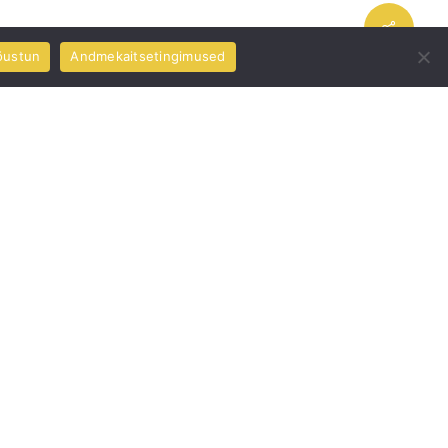
õustun
Andmekaitsetingimused
eskinen ajakirja Inkerin Kirkko
isest
ikeskuse tööd: