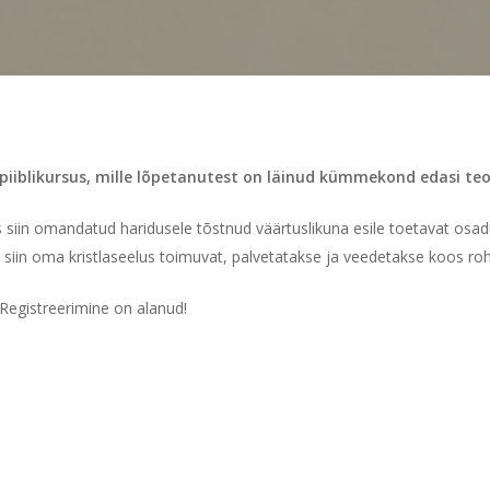
 piiblikursus, mille lõpetanutest on läinud kümmekond edasi te
ks siin omandatud haridusele tõstnud väärtuslikuna esile toetavat osad
 siin oma kristlaseelus toimuvat, palvetatakse ja veedetakse koos rohk
 Registreerimine on alanud!