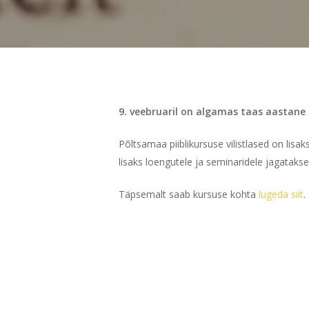
9. veebruaril on algamas taas aastane
Põltsamaa piiblikursuse vilistlased on lisa
lisaks loengutele ja seminaridele jagatakse
Täpsemalt saab kursuse kohta
lugeda siit
.