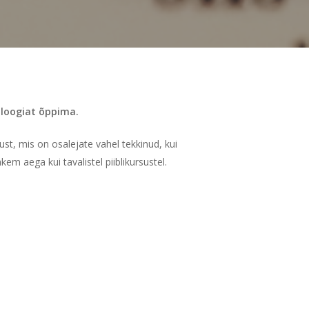
oloogiat õppima.
ust, mis on osalejate vahel tekkinud, kui
em aega kui tavalistel piiblikursustel.