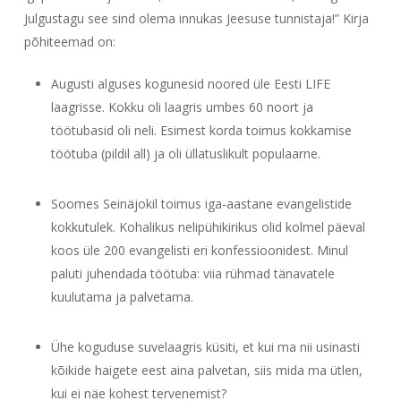
Julgustagu see sind olema innukas Jeesuse tunnistaja!” Kirja
põhiteemad on:
Augusti alguses kogunesid noored üle Eesti LIFE
laagrisse. Kokku oli laagris umbes 60 noort ja
töötubasid oli neli. Esimest korda toimus kokkamise
töötuba (pildil all) ja oli üllatuslikult populaarne.
Soomes Seinäjokil toimus iga-aastane evangelistide
kokkutulek. Kohalikus nelipühikirikus olid kolmel päeval
koos üle 200 evangelisti eri konfessioonidest. Minul
paluti juhendada töötuba: viia rühmad tänavatele
kuulutama ja palvetama.
Ühe koguduse suvelaagris küsiti, et kui ma nii usinasti
kõikide haigete eest aina palvetan, siis mida ma ütlen,
kui ei näe kohest tervenemist?