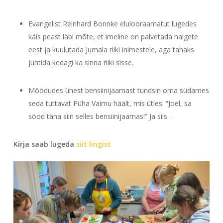
Evangelist Reinhard Bonnke elulooraamatut lugedes
käis peast läbi mõte, et imeline on palvetada haigete
eest ja kuulutada Jumala riiki inimestele, aga tahaks
juhtida kedagi ka sinna riiki sisse.
Möödudes ühest bensiinijaamast tundsin oma südames
seda tuttavat Püha Vaimu häält, mis ütles: “Joel, sa
sööd täna siin selles bensiinijaamas!” Ja siis…
Kirja saab lugeda
siit lingist