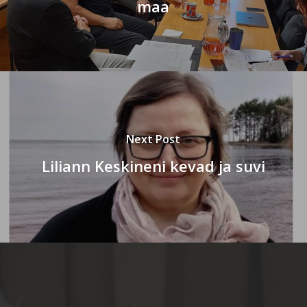
maa
Next Post
Liliann Keskineni kevad ja suvi