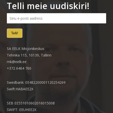
Telli meie uudiskiri!
SA EELK Misjonikeskus
Tehnika 115, 10139, Tallinn
mk@eelk.ee
+372 6464 760
Swedbank: EE482200001120254269
Swift:HABAEE2X
SEB EE551010602016015008
SWIFT: EEUHEE2X