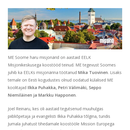
ME Soome haru misjonärid on aastaid EELK
Misjonikeskusega koostööd teinud. ME tegevust Soomes
juhib ka EELKs misjonärina töötanud
Mika Tuovinen
. Lisaks
temale on Eesti kogudustes olnud oodatud külalised ME
koolitajad
Ilkka Puhakka, Petri Välimäki, Seppo
Niemiläinen ja Markku Happonen
.
Joel Reinaru, kes oli aastaid tegutsenud muuhulgas
piibliõpetaja ja evangelisti Ilkka Puhakka tõlgina, tundis
Jumala juhatust tihedamale koostööle Mission Europega