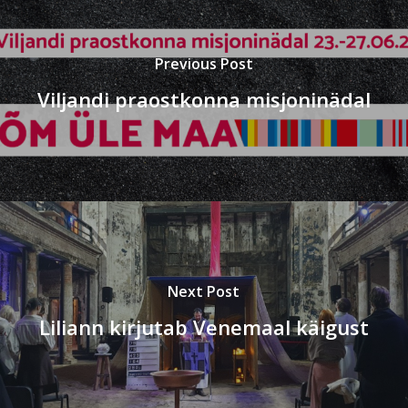
Previous Post
Viljandi praostkonna misjoninädal
Next Post
Liliann kirjutab Venemaal käigust