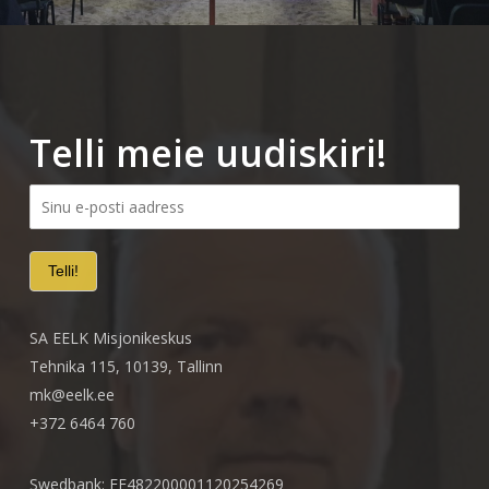
Telli meie uudiskiri!
SA EELK Misjonikeskus
Tehnika 115, 10139, Tallinn
mk@eelk.ee
+372 6464 760
Swedbank: EE482200001120254269