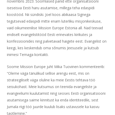
novembris 2023. Soomlased panid ette organisatsiooni
iseseisva Eesti haru asutamise, millega teha edaspidi
koostööd. Nii sündiski. Joel koos abikaasa Signega
tegutsevad edaspidi mitte enam luterliku misjonikeskuse,
vaid oikumeenilise Mission Europe Estonia all. Nad teevad
endiselt evangelistitööd Eesti erinevates kirikutes ja
konfessioonides ning palvetavad haigete eest. Evangelist on
keegi, kes keskendub oma sõnumis Jeesusele ja kutsub
inimesi Temaga kontakti.
Soome Mission Europe juht Mika Tuovinen kommenteerib:
“Oleme väga tänulikud sellise arengu eest, mis on
strateegiliselt väga oluline ka meie Eestis tehtava töö
seisukohast. Meie kutsumus on teenida evangeliste ja
evangeeliumi kuulutamist ning seoses Eesti organisatsiooni
asutamisega saime kinnitust ka enda identiteedile, sest
Jumala riigi töö juurde kuulub lisaks ustavusele ka kasvu
taotlemine.”