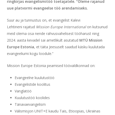
ringkirjas evangelismitöö toetajatele. “Oleme rajanud
uue platvormi evangeelse töö arendamiseks.
Suur au ja tunnustus on, et evangelist Kalevi
Lehtineni rajatud
Mission Europe International
on kutsunud
meid olema osa nende rahvusvahelisest tööharust ning
2024. aasta kevadel sai ametlikult asutatud
MTÜ Mission
Europe Estonia
, et täita Jeesuselt saadud käsku kuulutada
evangeeliumi kogu loodule.”
Mission Europe Estonia peamised töövaldkonnad on:
Evangeelne kuulutustöö
Evangelistide koolitus
Vanglatöö
Kuulutustöö koolides
Tänavaevangelism
Välismisjon UNIT+E kaudu Tais, Etioopias, Ukrainas