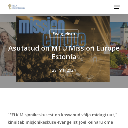
Menu
Skip
to
main
content
Evangelism
Asutatud on MTÜ Mission Europe
Estonia
28. mai 2024
“EELK Misjonikeskusest on kasvanud välja midagi uut,”
kinnitab misjonikeskuse evangelist Joel Reinaru oma