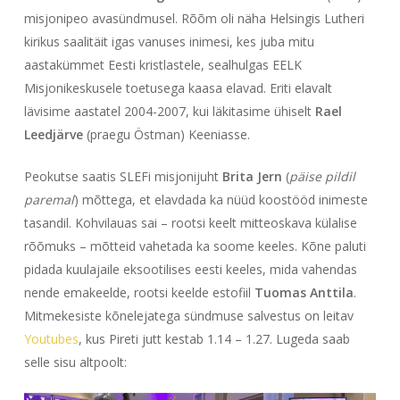
misjonipeo avasündmusel. Rõõm oli näha Helsingis Lutheri
kirikus saalitäit igas vanuses inimesi, kes juba mitu
aastakümmet Eesti kristlastele, sealhulgas EELK
Misjonikeskusele toetusega kaasa elavad. Eriti elavalt
lävisime aastatel 2004-2007, kui läkitasime ühiselt
Rael
Leedjärve
(praegu Östman) Keeniasse.
Peokutse saatis SLEFi misjonijuht
Brita Jern
(
päise pildil
paremal
) mõttega, et elavdada ka nüüd koostööd inimeste
tasandil. Kohvilauas sai – rootsi keelt mitteoskava külalise
rõõmuks – mõtteid vahetada ka soome keeles. Kõne paluti
pidada kuulajaile eksootilises eesti keeles, mida vahendas
nende emakeelde, rootsi keelde estofiil
Tuomas Anttila
.
Mitmekesiste kõnelejatega sündmuse salvestus on leitav
Youtubes
, kus Pireti jutt kestab 1.14 – 1.27. Lugeda saab
selle sisu altpoolt: