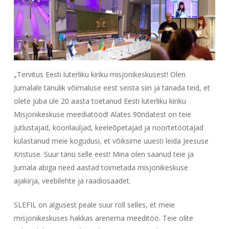
„Tervitus Eesti luterliku kiriku misjonikeskusest! Olen
Jumalale tänulik võimaluse eest seista siin ja tänada teid, et
olete juba üle 20 aasta toetanud Eesti luterliku kiriku
Misjonikeskuse meediatööd! Alates 90ndatest on teie
jutlustajad, koorilauljad, keeleõpetajad ja noortetöötajad
külastanud meie kogudusi, et võiksime uuesti leida Jeesuse
Kristuse. Suur tänu selle eest! Mina olen saanud teie ja
Jumala abiga need aastad toimetada misjonikeskuse
ajakirja, veebilehte ja raadiosaadet.
SLEFIL on algusest peale suur roll selles, et meie
misjonikeskuses hakkas arenema meeditöö. Teie olite