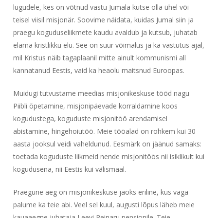
lugudele, kes on võtnud vastu Jumala kutse olla ühel või
teisel viisil misjonär. Soovime näidata, kuidas Jumal siin ja
praegu koguduseliikmete kaudu avaldub ja kutsub, juhatab
elama kristlikku elu. See on suur võimalus ja ka vastutus ajal,
mil Kristus näib tagaplaanil mitte ainult kommunismi all
kannatanud Eestis, vaid ka heaolu maitsnud Euroopas.
Muidugi tutvustame meedias misjonikeskuse tööd nagu
Piibli õpetamine, misjonipäevade korraldamine koos
kogudustega, koguduste misjonitöö arendamisel
abistamine, hingehoiutöö. Meie tööalad on rohkem kui 30
aasta jooksul veidi vaheldunud. Eesmärk on jäänud samaks:
toetada koguduste liikmeid nende misjonitöös nii isiklikult kui
kogudusena, nii Eestis kui välismaal.
Praegune aeg on misjonikeskuse jaoks eriline, kus väga
palume ka teie abi. Veel sel kuul, augusti lõpus läheb meie
kauaaegne juhataja Leevi Reinaru pensionile. Teie