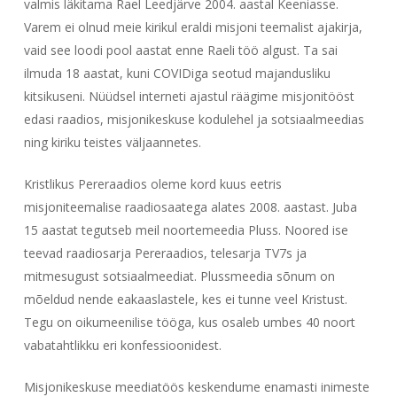
valmis läkitama Rael Leedjärve 2004. aastal Keeniasse.
Varem ei olnud meie kirikul eraldi misjoni teemalist ajakirja,
vaid see loodi pool aastat enne Raeli töö algust. Ta sai
ilmuda 18 aastat, kuni COVIDiga seotud majandusliku
kitsikuseni. Nüüdsel interneti ajastul räägime misjonitööst
edasi raadios, misjonikeskuse kodulehel ja sotsiaalmeedias
ning kiriku teistes väljaannetes.
Kristlikus Pereraadios oleme kord kuus eetris
misjoniteemalise raadiosaatega alates 2008. aastast. Juba
15 aastat tegutseb meil noortemeedia Pluss. Noored ise
teevad raadiosarja Pereraadios, telesarja TV7s ja
mitmesugust sotsiaalmeediat. Plussmeedia sõnum on
mõeldud nende eakaaslastele, kes ei tunne veel Kristust.
Tegu on oikumeenilise tööga, kus osaleb umbes 40 noort
vabatahtlikku eri konfessioonidest.
Misjonikeskuse meediatöös keskendume enamasti inimeste