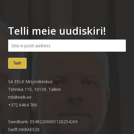
Telli meie uudiskiri!
SA EELK Misjonikeskus
Tehnika 115, 10139, Tallinn
mk@eelk.ee
+372 6464 760
Swedbank: EE482200001120254269
Swift:HABAEE2X