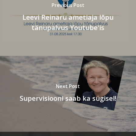
Previous Post
Leevi Reinaru ametiaja lõpu
tänupalvus Youtube'is
Next Post
Supervisiooni saab ka sügisel!