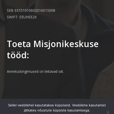
SEB EE551010602016015008
SWIFT: EEUHEE2X
Toeta Misjonikeskuse
tööd:
Annetustingimused on leitavad
siit.
© 2026 Misjonikeskus.
Sellel veebilehel kasutatakse küpsiseid. Veebilehe kasutamist
jätkates nõustute küpsiste kasutamisega.