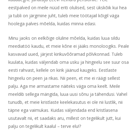
eestpalved on meile nüüd eriti olulised, sest ükskõik kui hea
ja tubli on järgmine juht, tuleb meie töötajail kõigil väga
hoolega palves mõelda, kuidas minna edasi.
Minu jaoks on eelkõige oluline mõelda, kuidas luua sildu
meediatöö kaudu, et meie kõne ei jääks monoloogiks. Peale
kasvavad uued, järjest kirikuvõõramad põlvkonnad. Tuleb
kuulata, kuidas väljendab oma usku ja hingeelu see suur osa
eesti rahvast, kellele on kirik jäänud kaugeks. Eestlaste
hingeelu on peen ja rikas. Nii peen, et me ei räägi sellest
palju. Aga me armastame näiteks väga oma keelt. Meile
meeldib sellega mängida, luua uusi sõnu ja tähendusi. Vahel
tunudb, et meie kristlaste keelekasutus ei ole nii lustlik, nii
täpne ega vaimukas. Kuidas väljendada end kristlasena
usutavalt nii, et saadaks aru, millest on tegelikult jutt, kui
palju on tegelikult kaalul – terve elu!?