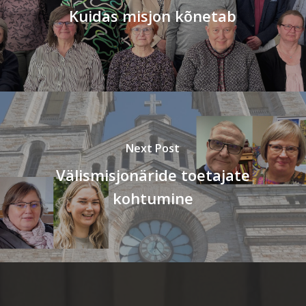
Kuidas misjon kõnetab
Next Post
Välismisjonäride toetajate
kohtumine