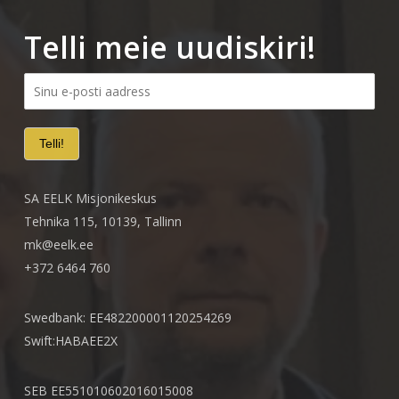
Telli meie uudiskiri!
SA EELK Misjonikeskus
Tehnika 115, 10139, Tallinn
mk@eelk.ee
+372 6464 760
Swedbank: EE482200001120254269
Swift:HABAEE2X
SEB EE551010602016015008