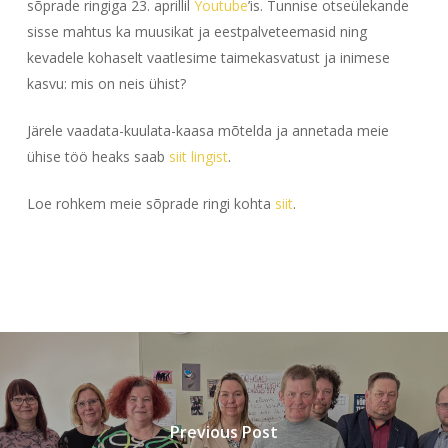
sõprade ringiga 23. aprillil
Youtube
’is. Tunnise otseülekande
sisse mahtus ka muusikat ja eestpalveteemasid ning
kevadele kohaselt vaatlesime taimekasvatust ja inimese
kasvu: mis on neis ühist?
Järele vaadata-kuulata-kaasa mõtelda ja annetada meie
ühise töö heaks saab
siit lingist
.
Loe rohkem meie sõprade ringi kohta
siit
.
Previous Post