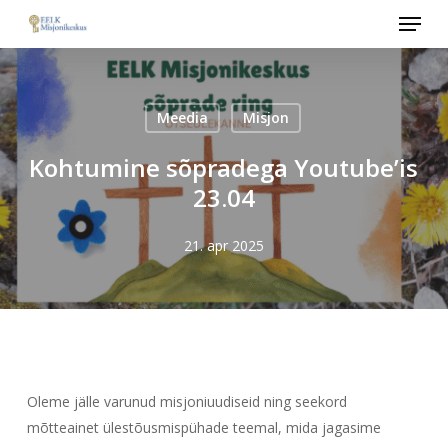
Menu
Skip
to
main
content
Meedia
Misjon
Kohtumine sõpradega Youtube’is
23.04
21. apr 2025
Oleme jälle varunud misjoniuudiseid ning seekord
mõtteainet ülestõusmispühade teemal, mida jagasime